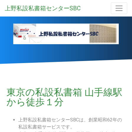
上野私設私書箱センターSBC
東京の私設私書箱 山手線駅
から徒歩１分
上野私設私書箱センターSBCは、創業昭和62年の
私設私書箱サービスです。