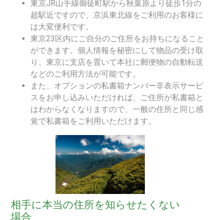
東京JR山手線御徒町駅から秋葉原より徒歩1分の
超駅近ですので、京浜東北線をご利用のお客様に
は大変便利です。
東京23区内にご自分のご住所をお持ちになること
ができます。個人情報を秘密にして物品の受け取
り、東京に支店を置いて本社に郵便物の自動転送
などのご利用方法が可能です。
また、オプションの私書箱ナンバー非表示サービ
スをお申し込みいただければ、ご住所が私書箱と
はわからなくなりますので、一般の住所と同じ感
覚で私書箱をご利用いただけます。
相手に本当の住所を知らせたくない
場合