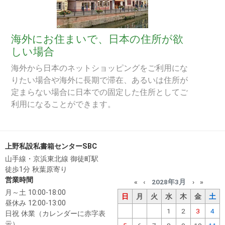
海外にお住まいで、日本の住所が欲
しい場合
海外から日本のネットショッピングをご利用にな
りたい場合や海外に長期で滞在、あるいは住所が
定まらない場合に日本での固定した住所としてご
利用になることができます。
上野私設私書箱センターSBC
山手線・京浜東北線 御徒町駅
徒歩1分 秋葉原寄り
営業時間
«
‹
2028年3月
›
»
月～土 10:00-18:00
日
月
火
水
木
金
土
昼休み 12:00-13:00
1
2
3
4
日祝 休業（カレンダーに赤字表
示）