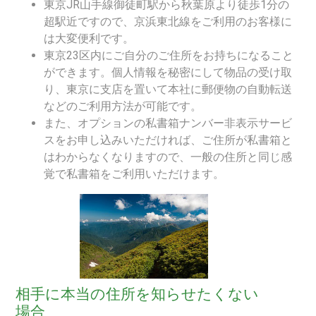
東京JR山手線御徒町駅から秋葉原より徒歩1分の
超駅近ですので、京浜東北線をご利用のお客様に
は大変便利です。
東京23区内にご自分のご住所をお持ちになること
ができます。個人情報を秘密にして物品の受け取
り、東京に支店を置いて本社に郵便物の自動転送
などのご利用方法が可能です。
また、オプションの私書箱ナンバー非表示サービ
スをお申し込みいただければ、ご住所が私書箱と
はわからなくなりますので、一般の住所と同じ感
覚で私書箱をご利用いただけます。
相手に本当の住所を知らせたくない
場合