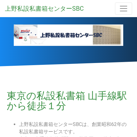
上野私設私書箱センターSBC
東京の私設私書箱 山手線駅
から徒歩１分
上野私設私書箱センターSBCは、創業昭和62年の
私設私書箱サービスです。