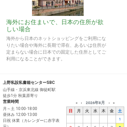
海外にお住まいで、日本の住所が欲
しい場合
海外から日本のネットショッピングをご利用にな
りたい場合や海外に長期で滞在、あるいは住所が
定まらない場合に日本での固定した住所としてご
利用になることができます。
上野私設私書箱センターSBC
山手線・京浜東北線 御徒町駅
徒歩1分 秋葉原寄り
営業時間
«
‹
2026年8月
›
»
月～土 10:00-18:00
日
月
火
水
木
金
土
昼休み 12:00-13:00
1
日祝 休業（カレンダーに赤字表
示）